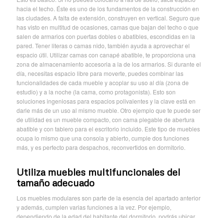
hacia el techo. Éste es uno de los fundamentos de la construcción en
las ciudades. A falta de extensión, construyen en vertical. Seguro que
has visto en multitud de ocasiones, camas que bajan del techo o que
salen de armarios con puertas dobles o abatibles, escondidas en la
pared. Tener literas o camas nido, también ayuda a aprovechar el
espacio útil. Utilizar camas con canapé abatible, te proporciona una
zona de almacenamiento accesoria a la de los armarios. Si durante el
día, necesitas espacio libre para moverte, puedes combinar las
funcionalidades de cada mueble y acoplar su uso al día (zona de
estudio) y a la noche (la cama, como protagonista). Esto son
soluciones ingeniosas para espacios polivalentes y la clave está en
darle más de un uso al mismo mueble. Otro ejemplo que te puede ser
de utilidad es un mueble compacto, con cama plegable de abertura
abatible y con tablero para el escritorio incluido. Este tipo de muebles
ocupa lo mismo que una consola y abierto, cumple dos funciones
más, y es perfecto para despachos, reconvertidos en dormitorio.
Utiliza muebles multifuncionales del
tamaño adecuado
Los muebles modulares son parte de la esencia del apartado anterior
y además, cumplen varias funciones a la vez. Por ejemplo,
dependiendo de la edad del habitante del dormitorio, podrás ubicar