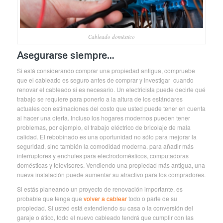
Cableado doméstico
Asegurarse siempre…
Si está considerando comprar una propiedad antigua, compruebe
que el cableado es seguro antes de comprar y investigar cuando
renovar el cableado si es necesario. Un electricista puede decirle qué
trabajo se requiere para ponerlo a la altura de los estándares
actuales con estimaciones del costo que usted puede tener en cuenta
al hacer una oferta. Incluso los hogares modernos pueden tener
problemas, por ejemplo, el trabajo eléctrico de bricolaje de mala
calidad. El rebobinado es una oportunidad no sólo para mejorar la
seguridad, sino también la comodidad moderna. para añadir más
interruptores y enchufes para electrodomésticos, computadoras
domésticas y televisores. Vendiendo una propiedad más antigua, una
nueva instalación puede aumentar su atractivo para los compradores.
Si estás planeando un proyecto de renovación importante, es
probable que tenga que
volver a cablear
todo o parte de su
propiedad. Si usted está extendiendo su casa o la conversión del
garaje o ático, todo el nuevo cableado tendrá que cumplir con las