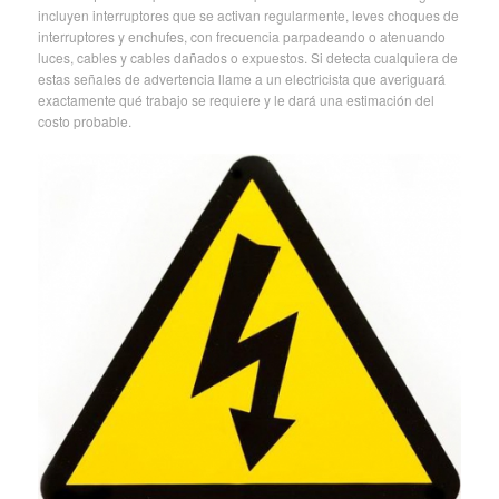
incluyen interruptores que se activan regularmente, leves choques de
interruptores y enchufes, con frecuencia parpadeando o atenuando
luces, cables y cables dañados o expuestos. Si detecta cualquiera de
estas señales de advertencia llame a un electricista que averiguará
exactamente qué trabajo se requiere y le dará una estimación del
costo probable.