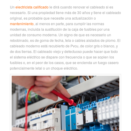
Un
electricista calificado
le dirá cuando renovar el cableado si es
necesario. Si una propiedad tiene más de 30 años y tiene el cableado
original, es probable que necesite una actualización o
mantenimiento
, al menos en parte, para cumplir las normas
modernas, incluida la sustitución de la caja de fusibles por una
unidad de consumo moderna. Un signo de que es necesario un
rebobinado, es de goma de fecha, tela o cables aislados de plomo. El
cableado moderno está recubierto de Pvcu, de color gris o blanco, y
de dos tierras. El cableado viejo y defectuoso puede hacer que todo
el sistema eléctrico se dispare con frecuencia o que se soplen los
fusibles o, en el peor de los casos, que se encienda un fuego casero
potencialmente letal o un choque eléctrico.